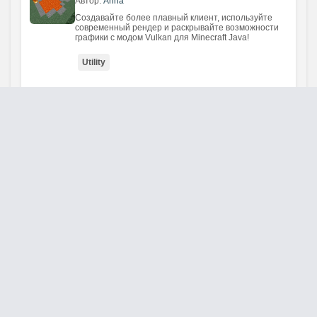
Автор:
Anna
Создавайте более плавный клиент, используйте
современный рендер и раскрывайте возможности
графики с модом Vulkan для Minecraft Java!
Utility
❤️
⬇ 65
0
Обновлено: 7-08-2026, 15:05
Мод The Wolfman
Автор:
Anna
Создавайте тёмное выживание, избегайте ночного
преследователя и проверяйте лесные тропы с
модом The Wolfman для Minecraft Java!
Cursed
❤️
⬇ 88
0
Обновлено: 5-08-2026, 14:51
Скачать Майнкрафт 26.3
Автор:
Anna
Скачайте Minecraft 26.3 (1.26.3): добавлен
Пятнистый лес — новый осенний биом с тополями,
разноцветной листвой, шерстяными блоками и