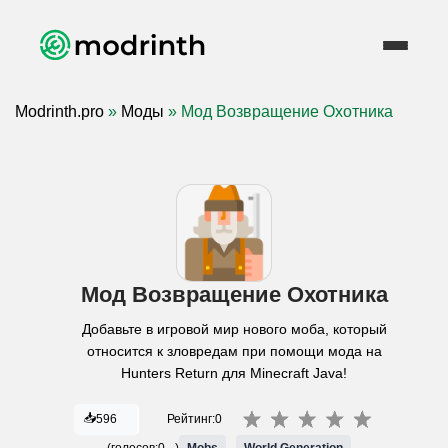
Modrinth.pro
»
Моды
» Мод Возвращение Охотника
Мод Возвращение Охотника
Добавьте в игровой мир нового моба, который
относится к зловредам при помощи мода на
Hunters Return для Minecraft Java!
📥
596
Рейтинг:
0
(голосов:
0
)
Mobs
World Generation