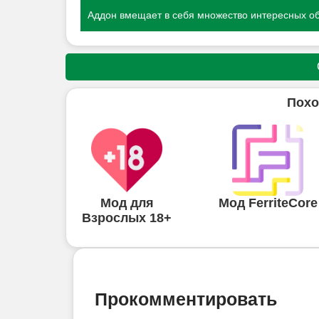
Аддон вмещает в себя множество интересных об
Похо
Мод для
Мод FerriteCore
Взрослых 18+
Прокомментировать