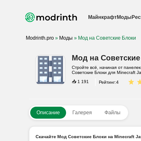
Майнкрафт
Моды
Рес
Modrinth.pro
»
Моды
» Мод на Советские Блоки
Мод на Советские
Стройте всё, начиная от панеле
Советские Блоки для Minecraft Ja
📥
1 191
Рейтинг:
4
Описание
Галерея
Файлы
Скачайте Мод Советские Блоки на Minecraft Ja