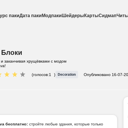
урс паки
Дата паки
Модпаки
Шейдеры
Карты
Сидмап
Чит
 Блоки
к и заканчивая хрущёвками с модом
va!
(голосов:
1
)
Опубликовано
16-07-20
Decoration
va бесплатно:
стройте любые здания, которые только