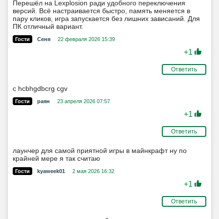
Перешёл на Lexplosion ради удобного переключения
версий. Всё настраивается быстро, память меняется в
пару кликов, игра запускается без лишних зависаний. Для
ПК отличный вариант.
Гости
Сеня
22 февраля 2026 15:39
+1
Ответить
c hcbhgdbcrg cgv
Гости
раян
23 апреля 2026 07:57
+1
Ответить
лаунчер для самой приятной игры в майнкрафт ну по
крайней мере я так считаю
Гости
kyaweek01
2 мая 2026 16:32
+1
Ответить