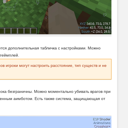
ется дополнительная табличка с настройками. Можно
 геймплей.
в игроки могут настроить расстояние, тип существ и не
грока безграничны. Можно моментально убивать врагов при
ченным аимботом. Есть также система, защищающая от