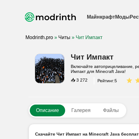
Майнкрафт
Моды
Рес
Modrinth.pro
»
Читы
» Чит Импакт
Чит Импакт
Включайте автоприцеливание, ре
Импакт для Minecraft Java!
📥
3 272
Рейтинг:
5
Описание
Галерея
Файлы
Скачайте Чит Импакт на Minecraft Java бесплат