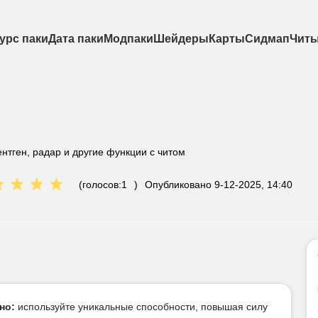
урс паки
Дата паки
Модпаки
Шейдеры
Карты
Сидмап
Чит
нтген, радар и другие функции с читом
(голосов:
1
)
Опубликовано
9-12-2025, 14:40
но:
используйте уникальные способности, повышая силу