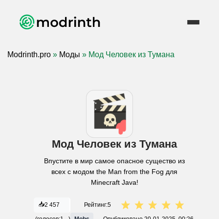
Modrinth.pro
»
Моды
» Мод Человек из Тумана
Мод Человек из Тумана
Впустите в мир самое опасное существо из
всех с модом the Man from the Fog для
Minecraft Java!
📥
2 457
Рейтинг:
5
(голосов:
1
)
Mobs
Опубликовано
20-01-2025, 00:26