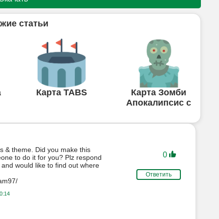
жие статьи
а
Карта TABS
Карта Зомби
Апокалипсис с
lors & theme. Did you make this
0
one to do it for you? Plz respond
 and would like to find out where
Ответить
ham97/
0:14