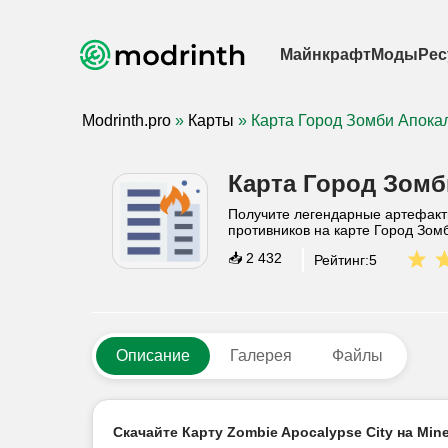
Майнкрафт
Моды
Рес
Modrinth.pro
»
Карты
» Карта Город Зомби Апока
Карта Город Зомб
Получите легендарные артефакты
противников на карте Город Зом
📥
2 432
Рейтинг:
5
Описание
Галерея
Файлы
Скачайте Карту Zombie Apocalypse City на Mine