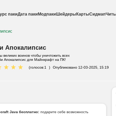
урс паки
Дата паки
Модпаки
Шейдеры
Карты
Сидмап
Чит
липсис
и Апокалипсис
 великих воинов чтобы уничтожить всех
би Апокалипсис для Майнкрафт на ПК!
(голосов:
1
)
Опубликовано
12-03-2025, 15:19
craft Java бесплатно:
подарите себе возможность