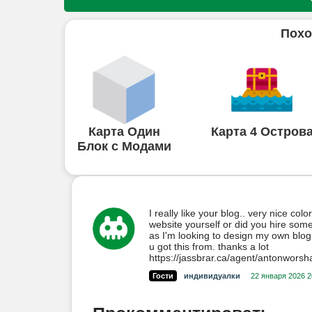
Похо
Карта Один
Карта 4 Остров
Блок с Модами
I really like your blog.. very nice co
website yourself or did you hire some
as I'm looking to design my own blog
u got this from. thanks a lot
https://jassbrar.ca/agent/antonwors
Гости
индивидуалки
22 января 2026 2