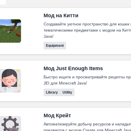
Мод на Китти
Создавайте уютное пространство для кошек 
тематическими предметами с модом на Китти
Java!
Equipment
Мод Just Enough Items
Быстро ищите и просматривайте рецепты п
JEI для Minecraft Java!
Library
Utility
Мод Крейт
Автоматизируйте добычу ресурсов и наладьт
предметов с модом Create для Minecraft Java