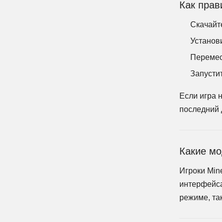
Как прав
Скачайт
Установи
Перемес
Запустит
Если игра 
последний 
Какие мо
Игроки Min
интерфейса
режиме, так