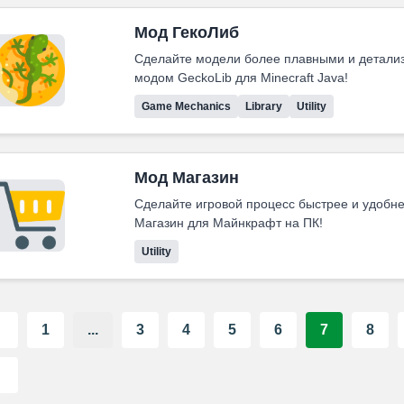
Мод ГекоЛиб
Сделайте модели более плавными и детали
модом GeckoLib для Minecraft Java!
Game Mechanics
Library
Utility
Мод Магазин
Сделайте игровой процесс быстрее и удобн
Магазин для Майнкрафт на ПК!
Utility
1
...
3
4
5
6
7
8