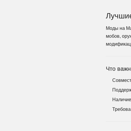
Лучшие
Моды на Ма
мобов, ору
модификаци
Что важн
Совмести
Поддержи
Наличие 
Требова