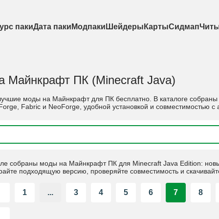
урс паки
Дата паки
Модпаки
Шейдеры
Карты
Сидмап
Чит
 Майнкрафт ПК (Minecraft Java)
лучшие моды на Майнкрафт для ПК бесплатно. В каталоге собраны 
orge, Fabric и NeoForge, удобной установкой и совместимостью с
еле собраны моды на Майнкрафт ПК для Minecraft Java Edition: но
ирайте подходящую версию, проверяйте совместимость и скачивайт
1
...
3
4
5
6
7
8