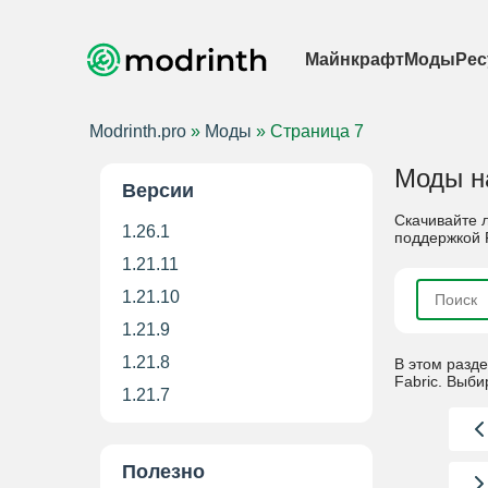
Майнкрафт
Моды
Рес
Modrinth.pro
»
Моды
» Страница 7
Моды на
Версии
Скачивайте 
1.26.1
поддержкой F
1.21.11
1.21.10
1.21.9
1.21.8
В этом разд
Fabric. Выб
1.21.7
Полезно