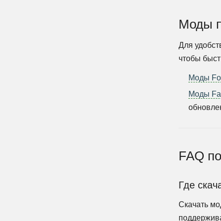
Моды п
Для удобст
чтобы быст
Моды For
Моды Fab
обновле
FAQ по
Где скач
Скачать мо
поддержива