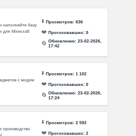
⬇️
Просмотров: 636
и наполняйте базу
 для Minecraft
❤️
Прогосовавших:
0
Обновленно: 23-02-2026,
🔄
17:42
⬇️
Просмотров: 1 102
редметов с модом
❤️
Прогосовавших:
0
Обновленно: 23-02-2026,
🔄
17:24
⬇️
Просмотров: 2 592
е производство
❤️
Прогосовавших:
2
!