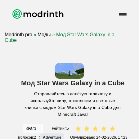
Modrinth.pro
»
Моды
» Мод Star Wars Galaxy in a
Cube
Мод Star Wars Galaxy in a Cube
Отправляйтесь в далёкую галактику и
используйте силу, технологии и световые
клинки с модом Star Wars Galaxy in a Cube для
Minecraft Java!
📥
873
Рейтинг:
5
(голосов:
2
)
Adventure
Опубликовано
24-02-2026, 17:23