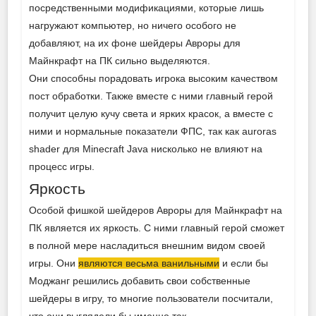
посредственными модификациями, которые лишь
нагружают компьютер, но ничего особого не
добавляют, на их фоне шейдеры Авроры для
Майнкрафт на ПК сильно выделяются.
Они способны порадовать игрока высоким качеством
пост обработки. Также вместе с ними главный герой
получит целую кучу света и ярких красок, а вместе с
ними и нормальные показатели ФПС, так как auroras
shader для Minecraft Java нисколько не влияют на
процесс игры.
Яркость
Особой фишкой шейдеров Авроры для Майнкрафт на
ПК является их яркость. С ними главный герой сможет
в полной мере насладиться внешним видом своей
игры. Они
являются весьма ванильными
и если бы
Моджанг решились добавить свои собственные
шейдеры в игру, то многие пользователи посчитали,
что они выглядели бы именно так.