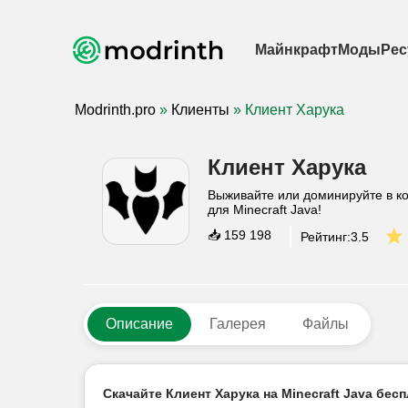
Майнкрафт
Моды
Рес
Modrinth.pro
»
Клиенты
» Клиент Харука
Клиент Харука
Выживайте или доминируйте в к
для Minecraft Java!
📥
159 198
Рейтинг:
3.5
Описание
Галерея
Файлы
Скачайте Клиент Харука на Minecraft Java бесп