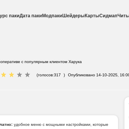
урс паки
Дата паки
Модпаки
Шейдеры
Карты
Сидмап
Чит
ооперативе с популярным клиентом Харука
(голосов:
317
)
Опубликовано
14-10-2025, 16:0
латно:
удобное меню с мощными настройками, которые