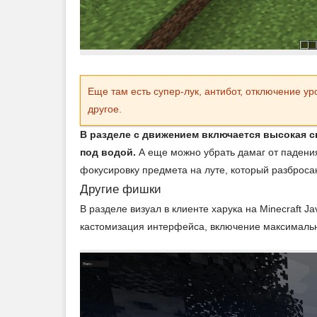
Еще там есть супер-лук, антибот, отключение у
другое.
В разделе с движением включается высокая с
под водой.
А еще можно убрать дамаг от падения
фокусировку предмета на луте, который разброса
Другие фишки
В разделе визуал в клиенте харука на Minecraft J
кастомизация интерфейса, включение максимально