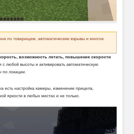
рона по товарищем, автоматические взрывы и многое
корость, возможность летать, повышение скорости
 с любой высоты и активировать автоматическую
н по локации.
ava есть настройка камеры, изменение прицела,
й яркости в любых местах и не только.