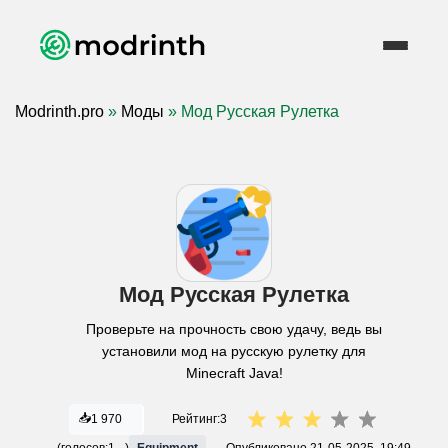
Modrinth.pro
»
Моды
» Мод Русская Рулетка
Мод Русская Рулетка
Проверьте на прочность свою удачу, ведь вы
установили мод на русскую рулетку для
Minecraft Java!
📥
1 970
Рейтинг:
3
(голосов:
1
)
Equipment
Опубликовано
21-05-2025, 19:49