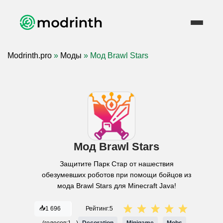
Modrinth.pro
»
Моды
» Мод Brawl Stars
Мод Brawl Stars
Защитите Парк Стар от нашествия
обезумевших роботов при помощи бойцов из
мода Brawl Stars для Minecraft Java!
📥
1 696
Рейтинг:
5
(голосов:
1
)
Decoration
Minigame
Mobs